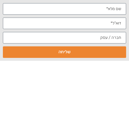
אימות GBP
אימות באמצעות גלויה
אימות גוגל
,
ביזנס פרופייל
אימות גוגל מיי ביזנס
שליחה
לאחרונה קיבלנו לא מעט פניות מרשתות ומותגים (בעיקר
מסעדות וחנויות), שלא מצליחים לאמת את הכרטיס העסקי
שלהם בגוגל (Google Business Profile) באמצעות גלויה
עם קוד, שנשלחת לבית העסק. למעשה, Google צמצמו
כמעט לחלוטין את אפשרות האימות בצורה הזאת –