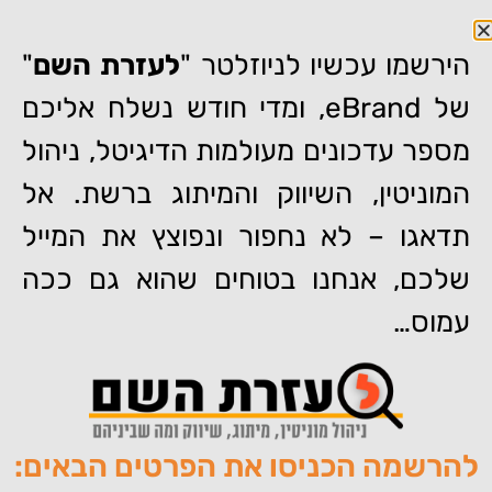
הירשמו עכשיו לניוזלטר "
לעזרת השם
"
של eBrand, ומדי חודש נשלח אליכם
מספר עדכונים מעולמות הדיגיטל, ניהול
דף הבית
»
אימות גוגל ביזנס פרופייל (Google Business Profile)
באמצעות גלויה עם קוד – האם זה עובד כמו בעבר?
המוניטין, השיווק והמיתוג ברשת. אל
אימות גוגל ביזנס פרופייל
תדאגו – לא נחפור ונפוצץ את המייל
(Google Business Profile)
שלכם, אנחנו בטוחים שהוא גם ככה
באמצעות גלויה עם קוד – האם
עמוס…
זה עובד כמו בעבר?
להרשמה הכניסו את הפרטים הבאים:
מאת:
צוות האתר של איברנד
פורסם:
15/10/2025
תגיות:
,
,