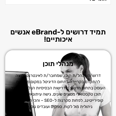
תמיד דרושים ל-eBrand אנשים
איכותיים!
מנהלי תוכן
דרוש/ה מנהל/ת תוכן, שמחובר/ת לאינטרנט ורוצה
להתקדם בקריירה בתחום הדיגיטל במקום מתפתח
העוסק בתחום חדשני. הדרישות הבסיסיות הן לדעת לייצר
תוכן טקסטואלי מסוגים שונים, גישה עיתונאית, יכולת
קופירייטינג, לפחות סקרנות ל-SEO – והכי חשוב יכולת
ניהולית מול לקוח, ספקים ועובדים נוספים.