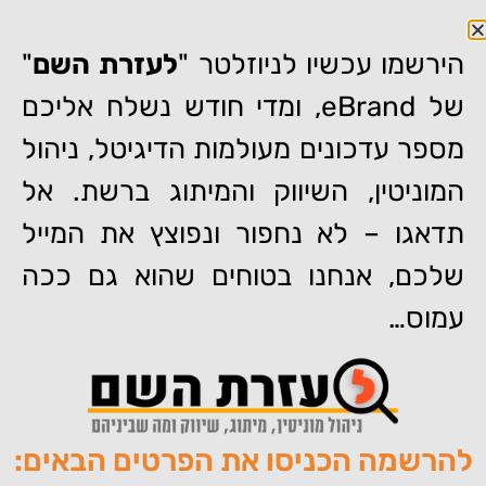
הירשמו עכשיו לניוזלטר "
לעזרת השם
"
של eBrand, ומדי חודש נשלח אליכם
מספר עדכונים מעולמות הדיגיטל, ניהול
המוניטין, השיווק והמיתוג ברשת. אל
דף הבית
»
בחנו את עצמכם: עד כמה אתם צריכים ניהול מוניטין?
תדאגו – לא נחפור ונפוצץ את המייל
בחנו את עצמכם: עד כמה אתם
שלכם, אנחנו בטוחים שהוא גם ככה
צריכים ניהול מוניטין?
עמוס…
להרשמה הכניסו את הפרטים הבאים:
מאת:
צוות האתר של איברנד
פורסם:
09/11/2015
תגיות:
,
,