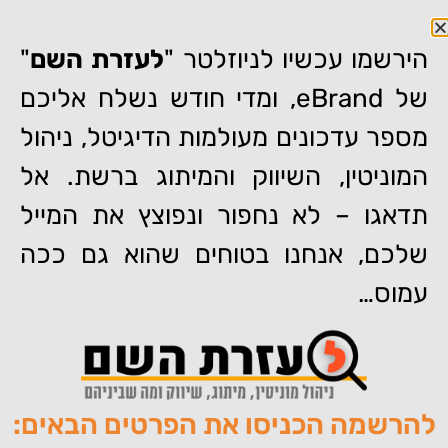
הירשמו עכשיו לניוזלטר "
לעזרת השם
"
של eBrand, ומדי חודש נשלח אליכם
מספר עדכונים מעולמות הדיגיטל, ניהול
המוניטין, השיווק והמיתוג ברשת. אל
דף הבית
»
כמה חשוב ניהול מוניטין לקריירה שלכם?
תדאגו – לא נחפור ונפוצץ את המייל
כמה חשוב ניהול מוניטין לקריירה
שלכם, אנחנו בטוחים שהוא גם ככה
שלכם?
עמוס…
להרשמה הכניסו את הפרטים הבאים:
מאת:
צוות האתר של איברנד
פורסם:
13/07/2014
תגיות:
,
,
,