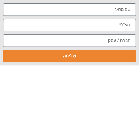
הערכה מקצועית
חיי קריירה
מוניטין שלילי
ניהול
מוניטין
אולי לא הרבה יודעים, אבל לניהול המוניטין חשיבות מכרעת לחיי
הקריירה שלכם. מוניטין טוב יסייע לכם לסגור עסקאות שונות
ולזכות בהערכה מקצועית. מוניטין שלילי מנגד, עלול להיות בעל
השלכות בעייתיות על חייכם המקצועיים. כדי להמחיש זאת, אתם
מוזמנים לעיין בתרשים הבא (הנתונים מתוך kbsd.com):
שליחה