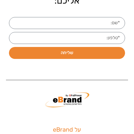
אליכם:
שליחה
על eBrand