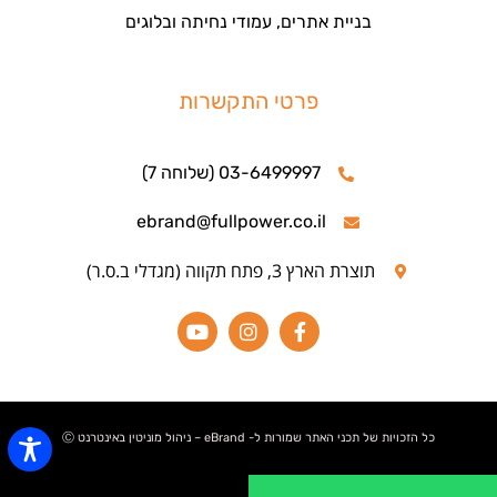
בניית אתרים, עמודי נחיתה ובלוגים
פרטי התקשרות
03-6499997 (שלוחה 7)
ebrand@fullpower.co.il
תוצרת הארץ 3, פתח תקווה (מגדלי ב.ס.ר)
כל הזכויות של תכני האתר שמורות ל- eBrand – ניהול מוניטין באינטרנט Ⓒ