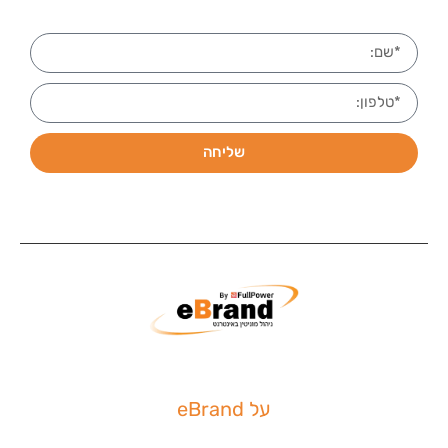
שליחה
על eBrand