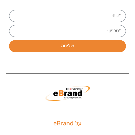
שליחה
על eBrand