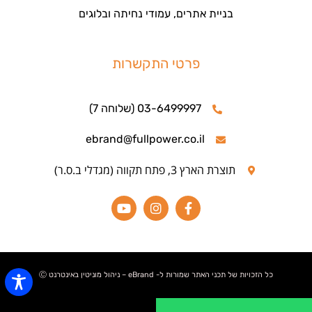
בניית אתרים, עמודי נחיתה ובלוגים
פרטי התקשרות
03-6499997 (שלוחה 7)
ebrand@fullpower.co.il
תוצרת הארץ 3, פתח תקווה (מגדלי ב.ס.ר)
כל הזכויות של תכני האתר שמורות ל- eBrand – ניהול מוניטין באינטרנט Ⓒ