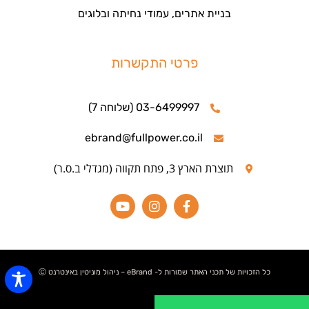
בניית אתרים, עמודי נחיתה ובלוגים
פרטי התקשרות
03-6499997 (שלוחה 7)
ebrand@fullpower.co.il
תוצרת הארץ 3, פתח תקווה (מגדלי ב.ס.ר)
כל הזכויות של תכני האתר שמורות ל- eBrand – ניהול מוניטין באינטרנט Ⓒ