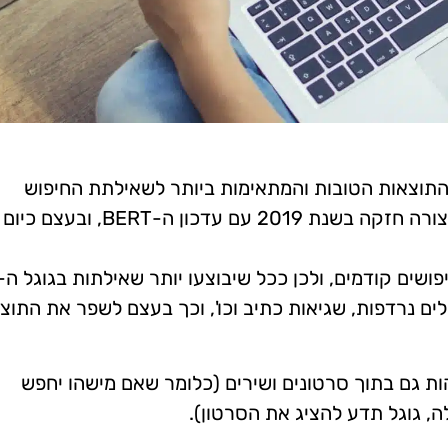
תוצאות הטובות והמתאימות ביותר לשאילתת החיפוש
שנשלחה. השימוש בבינה מלאכותית נכנס לפעולה בצורה חזקה בשנת 2019 עם עדכון ה-RT
לים נרדפות, שגיאות כתיב וכו', וכך בעצם לשפר את התוצ
לזהות גם בתוך סרטונים ושירים (כלומר שאם מישהו יחפש
 גוגל תדע להציג את הסרטון).