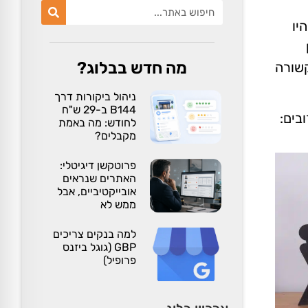
ם ה-SEO שכנראה יהיו
מן
מה חדש בבלוג?
קשורה
ניהול ביקורות דרך
B144 ב-29 ש"ח
בים:
לחודש: מה באמת
מקבלים?
פרוטקשן דיגיטלי:
האתרים שנראים
אובייקטיביים, אבל
ממש לא
למה בנקים צריכים
GBP (גוגל ביזנס
פרופיל)