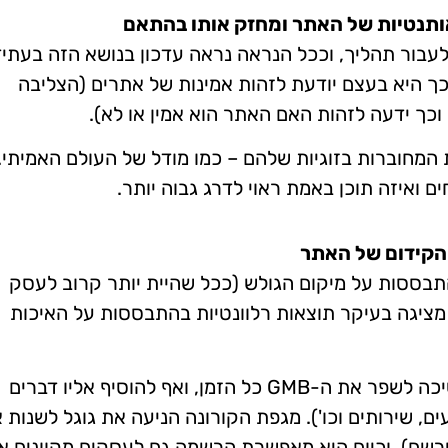
השימוש ב-AI של גוגל הולך לעבור תהליך, וככל הנראה נראה עדכון בנושא הזה בעת
כך היא בעצם יודעת לזהות אמינות של אתרים (הצליבה
 וכך ידעה לזהות האם האתר הוא אמין או לא).
ל רשת של ישויות המחוברות בזוגיות שלהם – כמו מודל של העולם האמיתי
ים ואיזה תוכן באמת ראוי לדרג גבוה יותר.
תבססות על מיקום הגולש (ככל שהיית יותר קרוב לעסק
 מציגה בעיקר תוצאות רלוונטיות בהתבססות על האיכות
לאור השינויים שהתרחשו בשנה האחרונה, גוגל ממשיכה לשפר את ה-GMB כל הזמן, ואף להוסיף אליו דברים
ם, שירותים וכו'). מגפת הקורונה הניעה את גוגל לשנות 
ירשם), וכיום היא מאפשרת הרשמה גם לעסקים מקוונים 