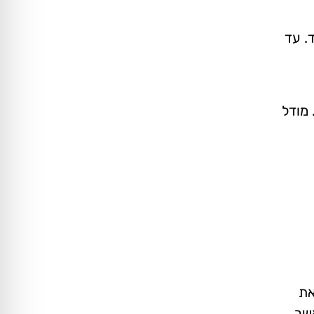
יד. עד
. מודל
את
אשר