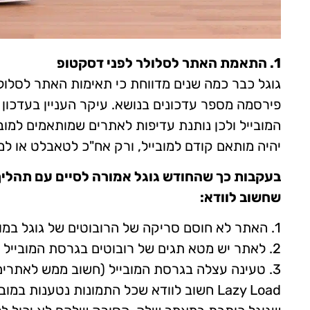
1. התאמת האתר לסלולר לפני דסקטופ
גוגל כבר כמה שנים מדווחת כי תאימות האתר לסלולר
פירסמה מספר עדכונים בנושא. עיקר העניין בעדכון 
יהיה מותאם קודם למובייל, ורק אח"כ לטאבלט או ל
בעקבות כך שהחודש גוגל אמורה לסיים עם תהליך
שחשוב לוודא:
1. האתר לא חוסם סריקה של הרובוטים של גוגל במובייל.
2. לאתר יש מטא תגים של רובוטים בגרסת המובייל (רלוונטי רק לאתרים שהגבילו זאת בעבר).
3. טעינה עצלה בגרסת המובייל (חשוב ממש לאתרי
Lazy Load חשוב לוודא שכל התמונות נטענות 