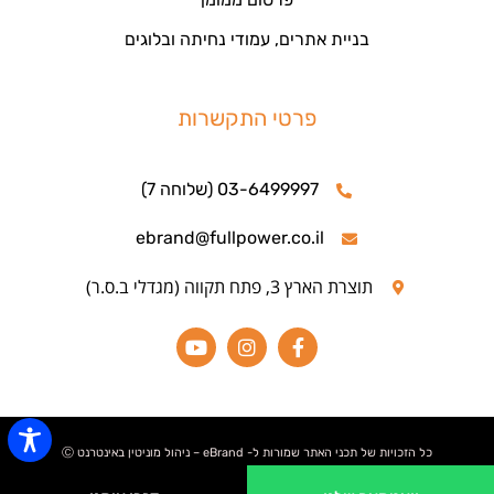
בניית אתרים, עמודי נחיתה ובלוגים
פרטי התקשרות
03-6499997 (שלוחה 7)
ebrand@fullpower.co.il
תוצרת הארץ 3, פתח תקווה (מגדלי ב.ס.ר)
כל הזכויות של תכני האתר שמורות ל- eBrand – ניהול מוניטין באינטרנט Ⓒ