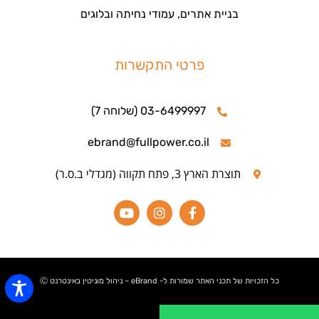
בניית אתרים, עמודי נחיתה ובלוגים
פרטי התקשרות
03-6499997 (שלוחה 7)
ebrand@fullpower.co.il
תוצרת הארץ 3, פתח תקווה (מגדלי ב.ס.ר)
כל הזכויות של תכני האתר שמורות ל- eBrand – ניהול מוניטין באינטרנט Ⓒ