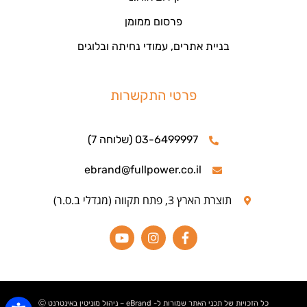
פרסום ממומן
בניית אתרים, עמודי נחיתה ובלוגים
פרטי התקשרות
03-6499997 (שלוחה 7)
ebrand@fullpower.co.il
תוצרת הארץ 3, פתח תקווה (מגדלי ב.ס.ר)
כל הזכויות של תכני האתר שמורות ל- eBrand – ניהול מוניטין באינטרנט Ⓒ