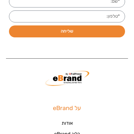
שליחה
על eBrand
אודות
בלוג eBrand