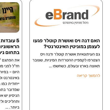
האם דנה ויס ואושרת קוטלר פגעו
5 עובדות
לעצמן במוניטין האינטרנטי?
בתחום ניה
גם העיתונאיות אושרת קוטלר ודנה ויס
הצטרפו לקמפיין ההטרדות המיניות, שצובר
את הפתגם "אי
תאוצה בארץ ובעולם, כשחשפו
חז"ל לפני מא
היום – במיו
להמשך קריאה
באינטרנט ול
ייחודית כמו נ
שמדובר בתחו
הניסיון יש א
ותהליכים ול
ביותר.