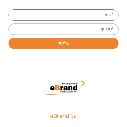
שליחה
על eBrand