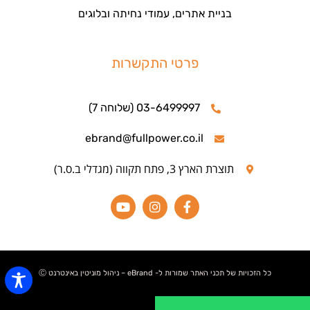
בניית אתרים, עמודי נחיתה ובלוגים
פרטי התקשרות
03-6499997 (שלוחה 7)
ebrand@fullpower.co.il
תוצרת הארץ 3, פתח תקווה (מגדלי ב.ס.ר)
כל הזכויות של תכני האתר שמורות ל- eBrand – ניהול מוניטין באינטרנט Ⓒ