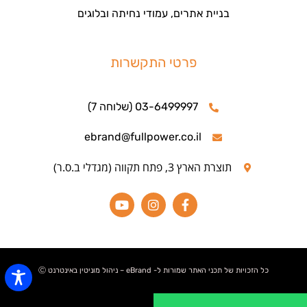
בניית אתרים, עמודי נחיתה ובלוגים
פרטי התקשרות
03-6499997 (שלוחה 7)
ebrand@fullpower.co.il
תוצרת הארץ 3, פתח תקווה (מגדלי ב.ס.ר)
כל הזכויות של תכני האתר שמורות ל- eBrand – ניהול מוניטין באינטרנט Ⓒ