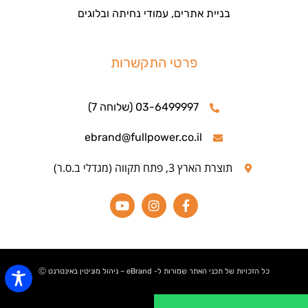
בניית אתרים, עמודי נחיתה ובלוגים
פרטי התקשרות
03-6499997 (שלוחה 7)
ebrand@fullpower.co.il
תוצרת הארץ 3, פתח תקווה (מגדלי ב.ס.ר)
כל הזכויות של תכני האתר שמורות ל- eBrand – ניהול מוניטין באינטרנט Ⓒ