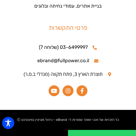
בניית אתרים, עמודי נחיתה ובלוגים
פרטי התקשרות
03-6499997 (שלוחה 7)
ebrand@fullpower.co.il
תוצרת הארץ 3, פתח תקווה (מגדלי ב.ס.ר)
כל הזכויות של תכני האתר שמורות ל- eBrand – ניהול מוניטין באינטרנט Ⓒ