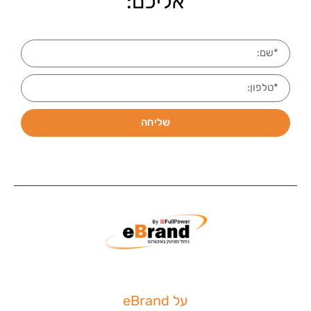
אליכם:
שליחה
על eBrand