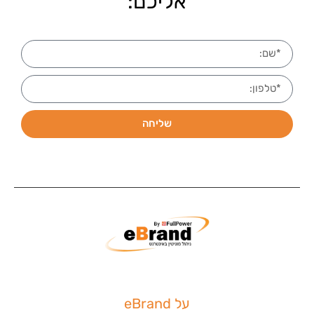
אליכם:
שליחה
על eBrand