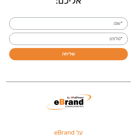
אליכם:
שליחה
על eBrand