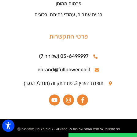
פרסום ממומן
בניית אתרים, עמודי נחיתה ובלוגים
פרטי התקשרות
03-6499997 (שלוחה 7)
ebrand@fullpower.co.il
תוצרת הארץ 3, פתח תקווה (מגדלי ב.ס.ר)
כל הזכויות של תכני האתר שמורות ל- eBrand – ניהול מוניטין באינטרנט Ⓒ