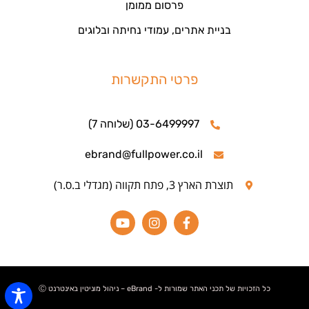
פרסום ממומן
בניית אתרים, עמודי נחיתה ובלוגים
פרטי התקשרות
03-6499997 (שלוחה 7)
ebrand@fullpower.co.il
תוצרת הארץ 3, פתח תקווה (מגדלי ב.ס.ר)
כל הזכויות של תכני האתר שמורות ל- eBrand – ניהול מוניטין באינטרנט Ⓒ