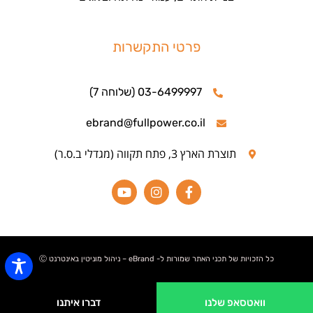
פרטי התקשרות
03-6499997 (שלוחה 7)
ebrand@fullpower.co.il
תוצרת הארץ 3, פתח תקווה (מגדלי ב.ס.ר)
כל הזכויות של תכני האתר שמורות ל- eBrand – ניהול מוניטין באינטרנט Ⓒ
וואטסאפ שלנו
דברו איתנו