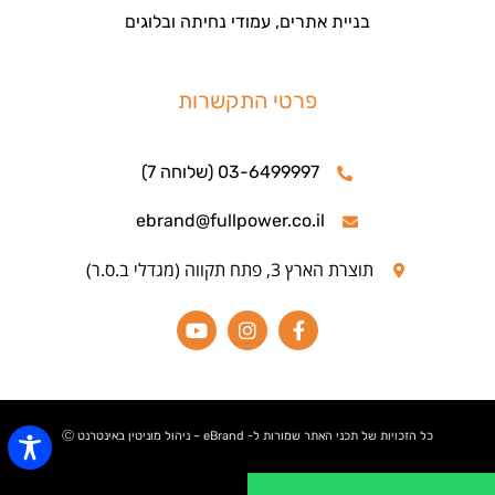
בניית אתרים, עמודי נחיתה ובלוגים
פרטי התקשרות
03-6499997 (שלוחה 7)
ebrand@fullpower.co.il
תוצרת הארץ 3, פתח תקווה (מגדלי ב.ס.ר)
כל הזכויות של תכני האתר שמורות ל- eBrand – ניהול מוניטין באינטרנט Ⓒ