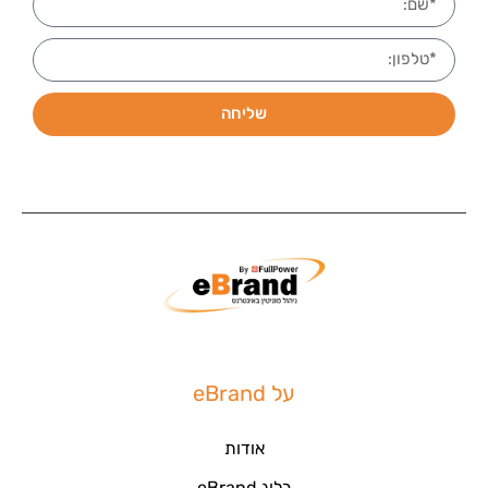
שליחה
על eBrand
אודות
בלוג eBrand