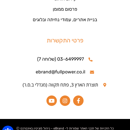
פרסום ממומן
בניית אתרים, עמודי נחיתה ובלוגים
פרטי התקשרות
03-6499997 (שלוחה 7)
ebrand@fullpower.co.il
תוצרת הארץ 3, פתח תקווה (מגדלי ב.ס.ר)
כל הזכויות של תכני האתר שמורות ל- eBrand – ניהול מוניטין באינטרנט Ⓒ