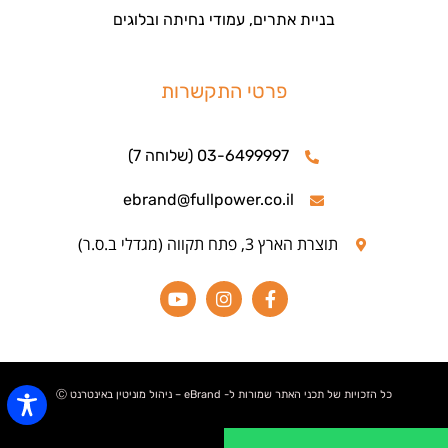
בניית אתרים, עמודי נחיתה ובלוגים
פרטי התקשרות
03-6499997 (שלוחה 7)
ebrand@fullpower.co.il
תוצרת הארץ 3, פתח תקווה (מגדלי ב.ס.ר)
כל הזכויות של תכני האתר שמורות ל- eBrand – ניהול מוניטין באינטרנט Ⓒ