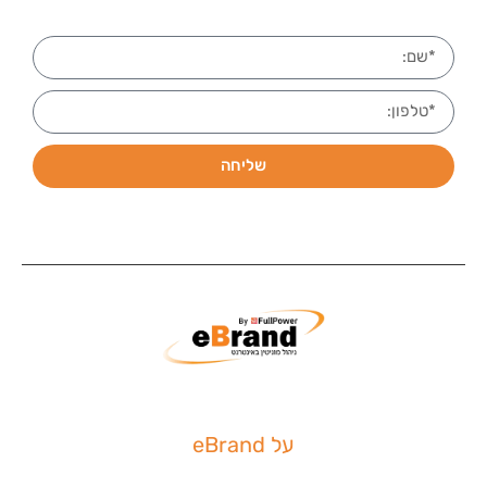
שליחה
על eBrand