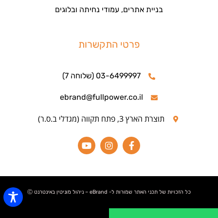
בניית אתרים, עמודי נחיתה ובלוגים
פרטי התקשרות
03-6499997 (שלוחה 7)
ebrand@fullpower.co.il
תוצרת הארץ 3, פתח תקווה (מגדלי ב.ס.ר)
כל הזכויות של תכני האתר שמורות ל- eBrand – ניהול מוניטין באינטרנט Ⓒ