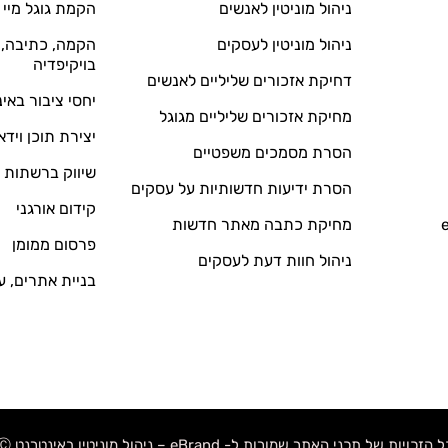
ניהול מוניטין לאנשים
הקמת גוגל מיי 
ניהול מוניטין לעסקים
הקמה, כתיבה, ע
בויקיפדיה
דחיקת אזכורים שליליים לאנשים
יחסי ציבור באי
מחיקת אזכורים שליליים מגוגל
יצירת תוכן וידא
הסרת מסמכים משפטיים
שיווק ברשתות 
הסרת ידיעות חדשותיות על עסקים
קידום אורגני
מחיקת כתבה מאתר חדשות
פרסום ממומן
ניהול חוות דעת לעסקים
בניית אתרים, ע
 הזכויות של תכני האתר שמורות ל- eBrand – ניהול מוניטין באינטרנט Ⓒ