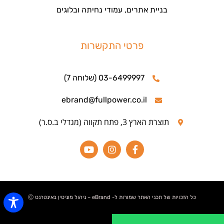
בניית אתרים, עמודי נחיתה ובלוגים
פרטי התקשרות
03-6499997 (שלוחה 7)
ebrand@fullpower.co.il
תוצרת הארץ 3, פתח תקווה (מגדלי ב.ס.ר)
כל הזכויות של תכני האתר שמורות ל- eBrand – ניהול מוניטין באינטרנט Ⓒ