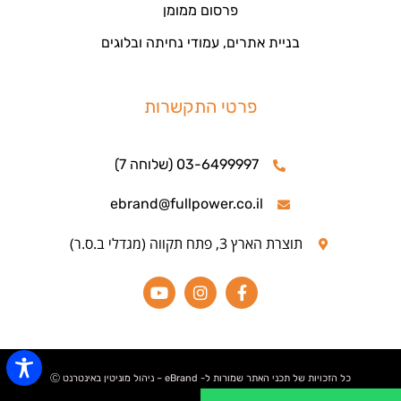
פרסום ממומן
בניית אתרים, עמודי נחיתה ובלוגים
פרטי התקשרות
03-6499997 (שלוחה 7)
ebrand@fullpower.co.il
תוצרת הארץ 3, פתח תקווה (מגדלי ב.ס.ר)
כל הזכויות של תכני האתר שמורות ל- eBrand – ניהול מוניטין באינטרנט Ⓒ