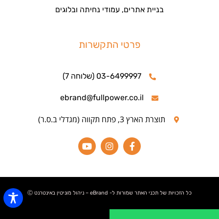
בניית אתרים, עמודי נחיתה ובלוגים
פרטי התקשרות
03-6499997 (שלוחה 7)
ebrand@fullpower.co.il
תוצרת הארץ 3, פתח תקווה (מגדלי ב.ס.ר)
כל הזכויות של תכני האתר שמורות ל- eBrand – ניהול מוניטין באינטרנט Ⓒ