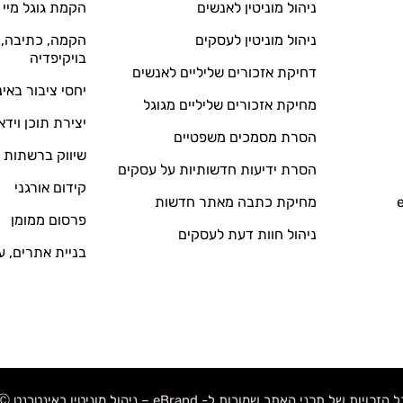
ניהול מוניטין לאנשים
הקמת גוגל מיי 
ניהול מוניטין לעסקים
הקמה, כתיבה, ע
בויקיפדיה
דחיקת אזכורים שליליים לאנשים
יחסי ציבור באי
מחיקת אזכורים שליליים מגוגל
יצירת תוכן וידא
הסרת מסמכים משפטיים
שיווק ברשתות 
הסרת ידיעות חדשותיות על עסקים
קידום אורגני
מחיקת כתבה מאתר חדשות
פרסום ממומן
ניהול חוות דעת לעסקים
בניית אתרים, ע
 הזכויות של תכני האתר שמורות ל- eBrand – ניהול מוניטין באינטרנט Ⓒ