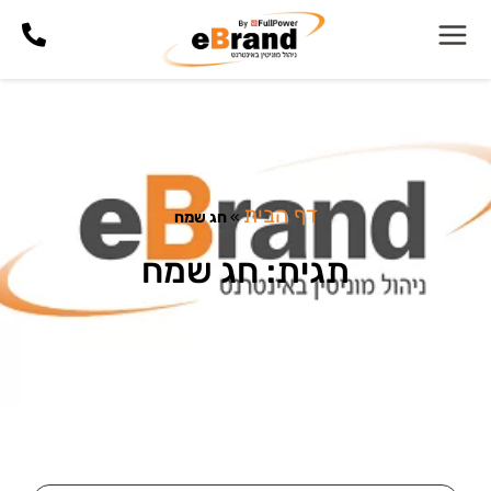
דף הבית
»
חג שמח
תגית: חג שמח