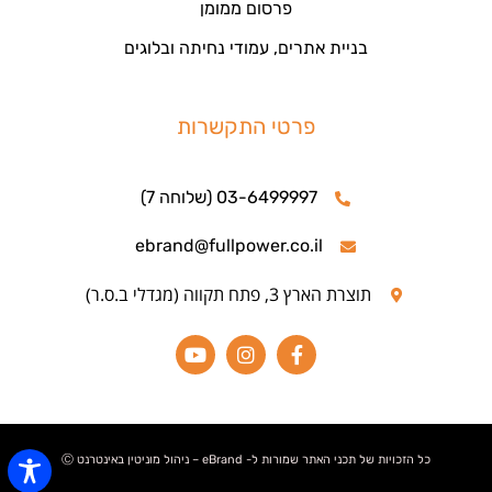
פרסום ממומן
בניית אתרים, עמודי נחיתה ובלוגים
פרטי התקשרות
03-6499997 (שלוחה 7)
ebrand@fullpower.co.il
תוצרת הארץ 3, פתח תקווה (מגדלי ב.ס.ר)
כל הזכויות של תכני האתר שמורות ל- eBrand – ניהול מוניטין באינטרנט Ⓒ