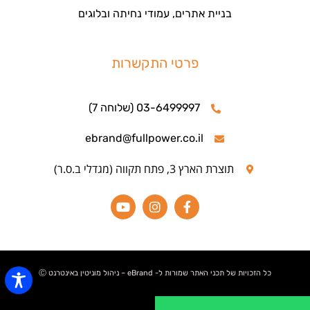
בניית אתרים, עמודי נחיתה ובלוגים
פרטי התקשרות
03-6499997 (שלוחה 7)
ebrand@fullpower.co.il
תוצרת הארץ 3, פתח תקווה (מגדלי ב.ס.ר)
כל הזכויות של תכני האתר שמורות ל- eBrand – ניהול מוניטין באינטרנט Ⓒ