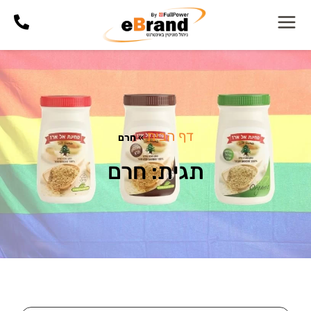
דף הבית
»
חרם
תגית: חרם