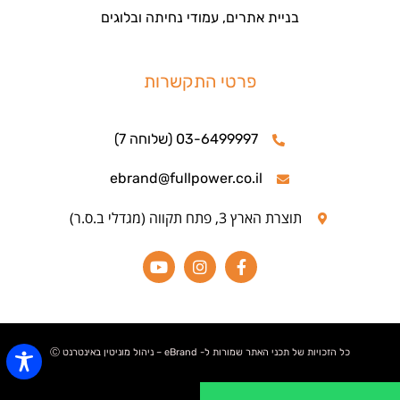
בניית אתרים, עמודי נחיתה ובלוגים
פרטי התקשרות
03-6499997 (שלוחה 7)
ebrand@fullpower.co.il
תוצרת הארץ 3, פתח תקווה (מגדלי ב.ס.ר)
כל הזכויות של תכני האתר שמורות ל- eBrand – ניהול מוניטין באינטרנט Ⓒ