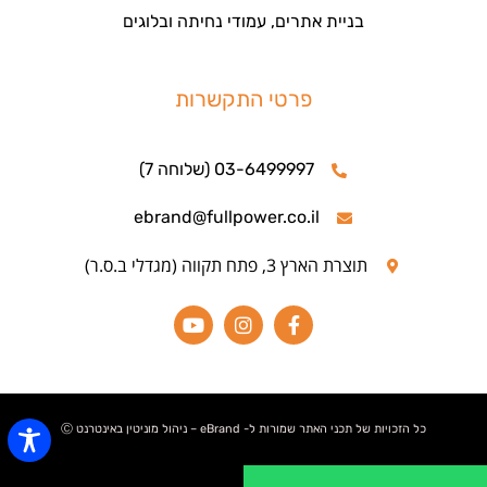
בניית אתרים, עמודי נחיתה ובלוגים
פרטי התקשרות
03-6499997 (שלוחה 7)
ebrand@fullpower.co.il
תוצרת הארץ 3, פתח תקווה (מגדלי ב.ס.ר)
כל הזכויות של תכני האתר שמורות ל- eBrand – ניהול מוניטין באינטרנט Ⓒ