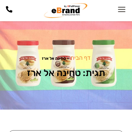
דף הבית
»
טחינה אל ארז
תגית: טחינה אל ארז