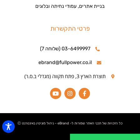
בניית אתרים, עמודי נחיתה ובלוגים
פרטי התקשרות
03-6499997 (שלוחה 7)
ebrand@fullpower.co.il
תוצרת הארץ 3, פתח תקווה (מגדלי ב.ס.ר)
כל הזכויות של תכני האתר שמורות ל- eBrand – ניהול מוניטין באינטרנט Ⓒ