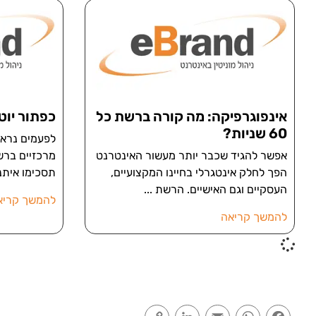
אינפוגרפיקה: מה קורה ברשת כל
כפתור יוט
60 שניות?
לפעמים נרא
אפשר להגיד שכבר יותר מעשור האינטרנט
מרכזיים ברשת:
הפך לחלק אינטגרלי בחיינו המקצועיים,
תסכימו איתנ
העסקיים וגם האישיים. הרשת
להמשך קריא
להמשך קריאה
Copy
LinkedIn
Email
WhatsApp
Facebook