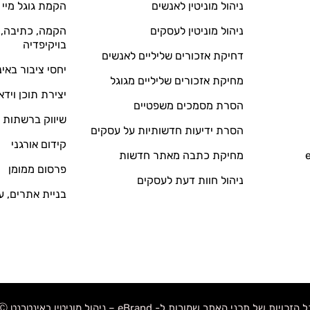
ניהול מוניטין לאנשים
הקמת גוגל מיי 
ניהול מוניטין לעסקים
הקמה, כתיבה, ע
בויקיפדיה
דחיקת אזכורים שליליים לאנשים
יחסי ציבור באי
מחיקת אזכורים שליליים מגוגל
יצירת תוכן וידא
הסרת מסמכים משפטיים
שיווק ברשתות 
הסרת ידיעות חדשותיות על עסקים
קידום אורגני
מחיקת כתבה מאתר חדשות
פרסום ממומן
ניהול חוות דעת לעסקים
בניית אתרים, ע
 הזכויות של תכני האתר שמורות ל- eBrand – ניהול מוניטין באינטרנט Ⓒ