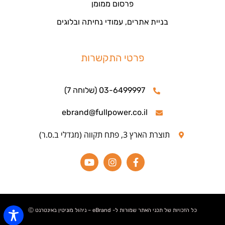
פרסום ממומן
בניית אתרים, עמודי נחיתה ובלוגים
פרטי התקשרות
03-6499997 (שלוחה 7)
ebrand@fullpower.co.il
תוצרת הארץ 3, פתח תקווה (מגדלי ב.ס.ר)
כל הזכויות של תכני האתר שמורות ל- eBrand – ניהול מוניטין באינטרנט Ⓒ