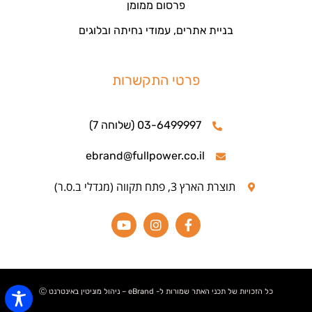
פרסום ממומן
בניית אתרים, עמודי נחיתה ובלוגים
פרטי התקשרות
03-6499997 (שלוחה 7)
ebrand@fullpower.co.il
תוצרת הארץ 3, פתח תקווה (מגדלי ב.ס.ר)
כל הזכויות של תכני האתר שמורות ל- eBrand – ניהול מוניטין באינטרנט Ⓒ