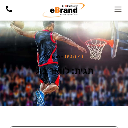
דף הבית
»
לוואר בול
תגית: לוואר בול