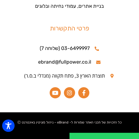
בניית אתרים, עמודי נחיתה ובלוגים
פרטי התקשרות
03-6499997 (שלוחה 7)
ebrand@fullpower.co.il
תוצרת הארץ 3, פתח תקווה (מגדלי ב.ס.ר)
כל הזכויות של תכני האתר שמורות ל- eBrand – ניהול מוניטין באינטרנט Ⓒ