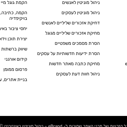
ניהול מוניטין לאנשים
הקמת גוגל מיי 
ניהול מוניטין לעסקים
הקמה, כתיבה, ע
בויקיפדיה
דחיקת אזכורים שליליים לאנשים
יחסי ציבור באי
מחיקת אזכורים שליליים מגוגל
יצירת תוכן וידא
הסרת מסמכים משפטיים
שיווק ברשתות 
הסרת ידיעות חדשותיות על עסקים
קידום אורגני
מחיקת כתבה מאתר חדשות
פרסום ממומן
ניהול חוות דעת לעסקים
בניית אתרים, ע
 הזכויות של תכני האתר שמורות ל- eBrand – ניהול מוניטין באינטרנט Ⓒ