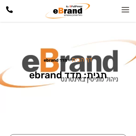
דף הבית
»
מדד ebrand
תגית: מדד ebrand