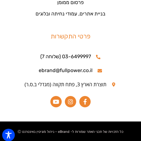
פרסום ממומן
בניית אתרים, עמודי נחיתה ובלוגים
פרטי התקשרות
03-6499997 (שלוחה 7)
ebrand@fullpower.co.il
תוצרת הארץ 3, פתח תקווה (מגדלי ב.ס.ר)
כל הזכויות של תכני האתר שמורות ל- eBrand – ניהול מוניטין באינטרנט Ⓒ