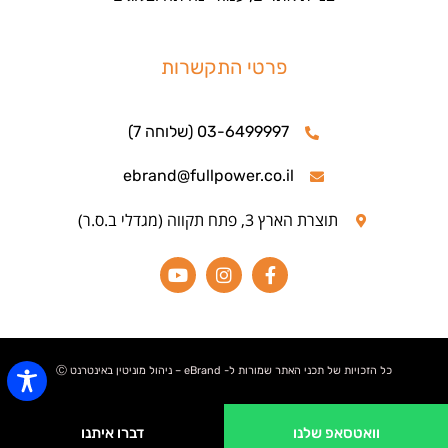
פרטי התקשרות
03-6499997 (שלוחה 7)
ebrand@fullpower.co.il
תוצרת הארץ 3, פתח תקווה (מגדלי ב.ס.ר)
כל הזכויות של תכני האתר שמורות ל- eBrand – ניהול מוניטין באינטרנט Ⓒ
וואטסאפ שלנו
דברו איתנו