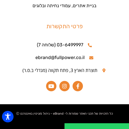
בניית אתרים, עמודי נחיתה ובלוגים
פרטי התקשרות
03-6499997 (שלוחה 7)
ebrand@fullpower.co.il
תוצרת הארץ 3, פתח תקווה (מגדלי ב.ס.ר)
כל הזכויות של תכני האתר שמורות ל- eBrand – ניהול מוניטין באינטרנט Ⓒ