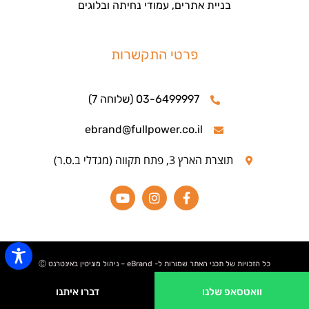
בניית אתרים, עמודי נחיתה ובלוגים
פרטי התקשרות
03-6499997 (שלוחה 7)
ebrand@fullpower.co.il
תוצרת הארץ 3, פתח תקווה (מגדלי ב.ס.ר)
כל הזכויות של תכני האתר שמורות ל- eBrand – ניהול מוניטין באינטרנט Ⓒ
וואטסאפ שלנו
דברו איתנו